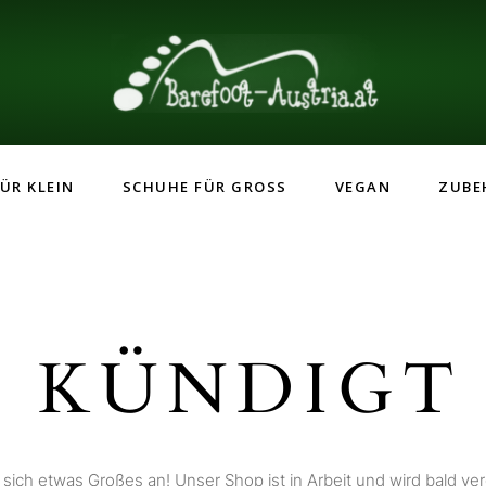
ÜR KLEIN
SCHUHE FÜR GROSS
VEGAN
ZUBE
 KÜNDIGT 
 sich etwas Großes an! Unser Shop ist in Arbeit und wird bald verö