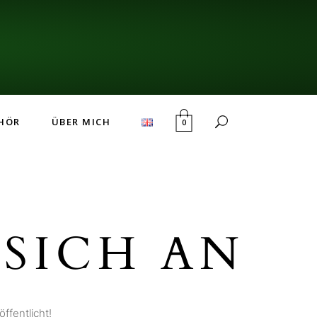
HÖR
ÜBER MICH
0
SICH AN
ffentlicht!