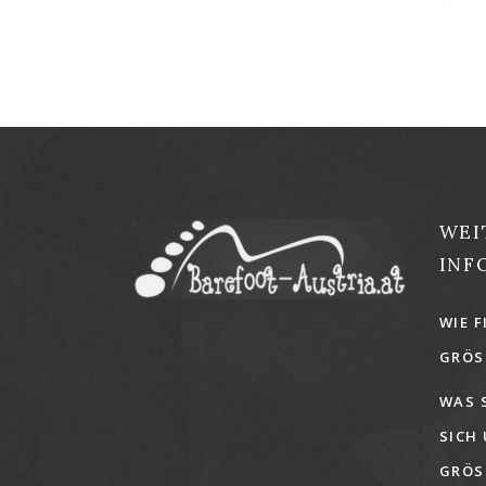
WEI
INF
WIE F
GRÖSS
WAS 
SICH
GRÖSS