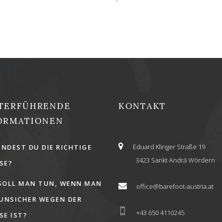
TERFÜHRENDE
KONTAKT
ORMATIONEN
Eduard Klinger Straße 19
INDEST DU DIE RICHTIGE
3423 Sankt Andrä Wördern
E?
SOLL MAN TUN, WENN MAN
office@barefoot-austria.at
 UNSICHER WEGEN DER
+43 650 4110245
E IST?