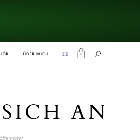
HÖR
ÜBER MICH
0
SICH AN
ffentlicht!