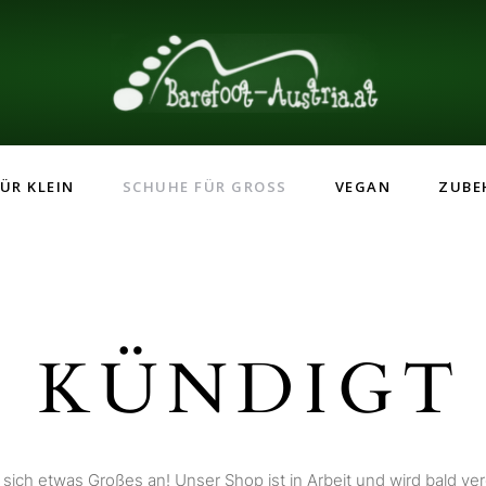
ÜR KLEIN
SCHUHE FÜR GROSS
VEGAN
ZUBE
 KÜNDIGT 
 sich etwas Großes an! Unser Shop ist in Arbeit und wird bald verö