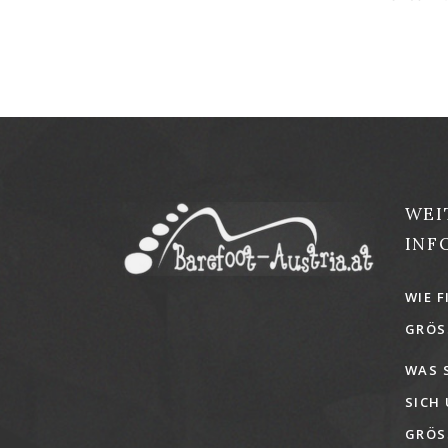
WEI
INF
WIE F
GRÖSS
WAS 
SICH
GRÖSS