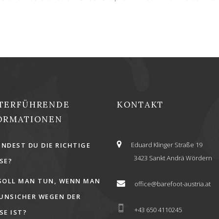
TERFÜHRENDE
KONTAKT
ORMATIONEN
Eduard Klinger Straße 19
INDEST DU DIE RICHTIGE
3423 Sankt Andrä Wördern
E?
SOLL MAN TUN, WENN MAN
office@barefoot-austria.at
 UNSICHER WEGEN DER
+43 650 4110245
E IST?