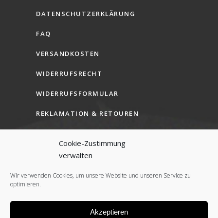
DATENSCHUTZERKLÄRUNG
FAQ
VERSANDKOSTEN
WIDERRUFSRECHT
WIDERRUFSFORMULAR
REKLAMATION & RETOUREN
AGB (B2C)
Cookie-Zustimmung
AGB (B2B)
verwalten
COOKIE-RICHTLINIE (EU)
Wir verwenden Cookies, um unsere Website und unseren Service zu
optimieren.
Akzeptieren