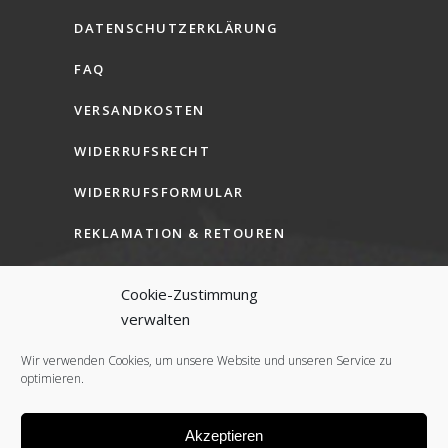
DATENSCHUTZERKLÄRUNG
FAQ
VERSANDKOSTEN
WIDERRUFSRECHT
WIDERRUFSFORMULAR
REKLAMATION & RETOUREN
AGB (B2C)
Cookie-Zustimmung
AGB (B2B)
verwalten
COOKIE-RICHTLINIE (EU)
Wir verwenden Cookies, um unsere Website und unseren Service zu
optimieren.
Akzeptieren