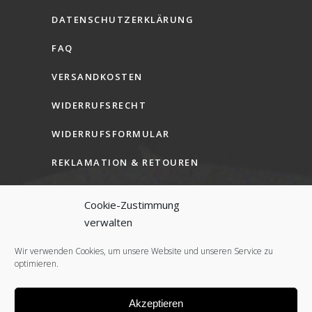
DATENSCHUTZERKLÄRUNG
FAQ
VERSANDKOSTEN
WIDERRUFSRECHT
WIDERRUFSFORMULAR
REKLAMATION & RETOUREN
AGB (B2C)
Cookie-Zustimmung
AGB (B2B)
verwalten
COOKIE-RICHTLINIE (EU)
Wir verwenden Cookies, um unsere Website und unseren Service zu
optimieren.
Akzeptieren