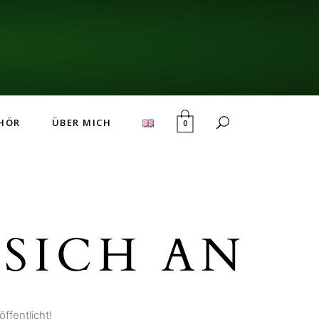
HÖR
ÜBER MICH
0
SICH AN
ffentlicht!