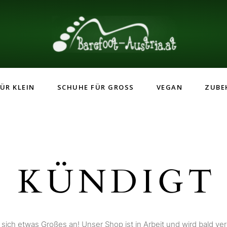
ÜR KLEIN
SCHUHE FÜR GROSS
VEGAN
ZUBE
 KÜNDIGT 
 sich etwas Großes an! Unser Shop ist in Arbeit und wird bald verö