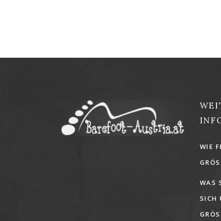
WEI
INF
WIE F
GRÖSS
WAS 
SICH
GRÖSS