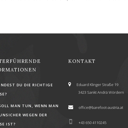
TERFÜHRENDE
KONTAKT
ORMATIONEN
Eduard Klinger Straße 19
INDEST DU DIE RICHTIGE
3423 Sankt Andrä Wördern
E?
SOLL MAN TUN, WENN MAN
office@barefoot-austria.at
 UNSICHER WEGEN DER
+43 650 4110245
E IST?