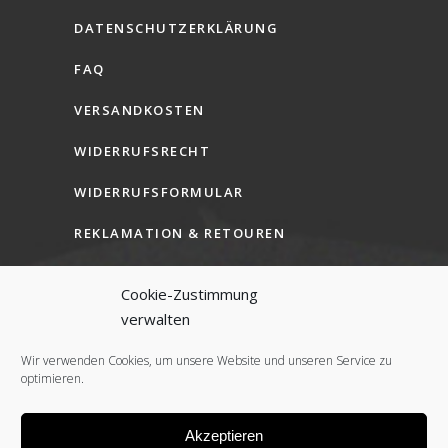
DATENSCHUTZERKLÄRUNG
FAQ
VERSANDKOSTEN
WIDERRUFSRECHT
WIDERRUFSFORMULAR
REKLAMATION & RETOUREN
AGB (B2C)
Cookie-Zustimmung
AGB (B2B)
verwalten
COOKIE-RICHTLINIE (EU)
Wir verwenden Cookies, um unsere Website und unseren Service zu
optimieren.
Akzeptieren