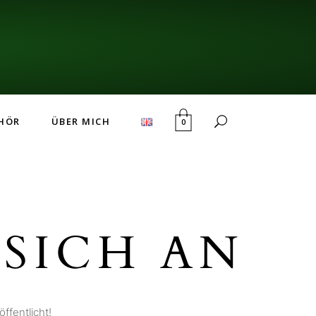
HÖR
ÜBER MICH
0
SICH AN
ffentlicht!