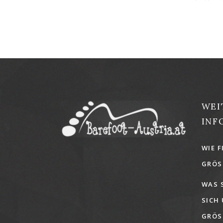
WEI
INF
WIE F
GRÖSS
WAS 
SICH
GRÖSS