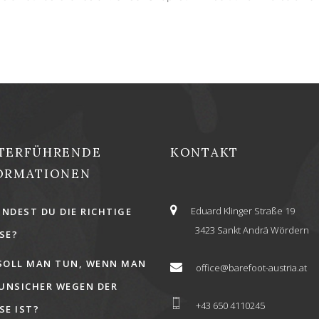
TERFÜHRENDE
KONTAKT
ORMATIONEN
Eduard Klinger Straße 19
INDEST DU DIE RICHTIGE
3423 Sankt Andrä Wördern
E?
SOLL MAN TUN, WENN MAN
office@barefoot-austria.at
 UNSICHER WEGEN DER
+43 650 4110245
E IST?