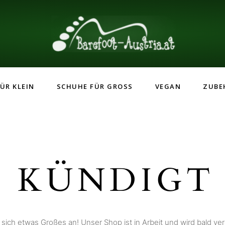
ÜR KLEIN
SCHUHE FÜR GROSS
VEGAN
ZUBE
 KÜNDIGT 
 sich etwas Großes an! Unser Shop ist in Arbeit und wird bald verö