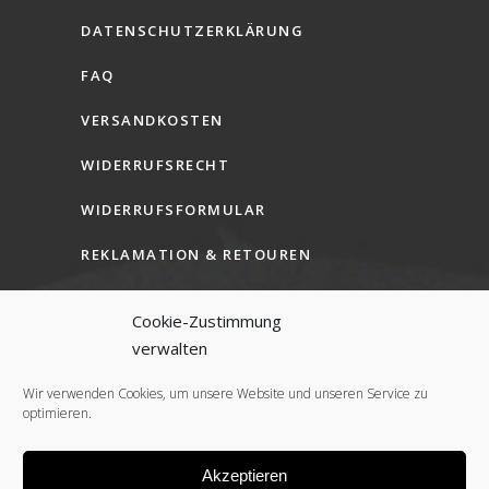
DATENSCHUTZERKLÄRUNG
FAQ
VERSANDKOSTEN
WIDERRUFSRECHT
WIDERRUFSFORMULAR
REKLAMATION & RETOUREN
AGB (B2C)
Cookie-Zustimmung
AGB (B2B)
verwalten
COOKIE-RICHTLINIE (EU)
Wir verwenden Cookies, um unsere Website und unseren Service zu
optimieren.
Akzeptieren