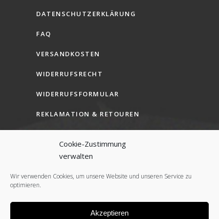
DATENSCHUTZERKLÄRUNG
FAQ
VERSANDKOSTEN
WIDERRUFSRECHT
WIDERRUFSFORMULAR
REKLAMATION & RETOUREN
AGB (B2C)
Cookie-Zustimmung
AGB (B2B)
verwalten
COOKIE-RICHTLINIE (EU)
Wir verwenden Cookies, um unsere Website und unseren Service zu
optimieren.
Akzeptieren