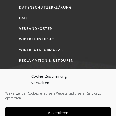
DATENSCHUTZERKLÄRUNG
FAQ
VERSANDKOSTEN
WIDERRUFSRECHT
WIDERRUFSFORMULAR
REKLAMATION & RETOUREN
AGB (B2C)
Cookie-Zustimmung
AGB (B2B)
verwalten
COOKIE-RICHTLINIE (EU)
Wir verwenden Cookies, um unsere Website und unseren Service zu
optimieren.
Akzeptieren