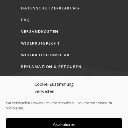
DATENSCHUTZERKLÄRUNG
FAQ
VERSANDKOSTEN
WIDERRUFSRECHT
WIDERRUFSFORMULAR
REKLAMATION & RETOUREN
AGB (B2C)
Cookie-Zustimmung
AGB (B2B)
verwalten
COOKIE-RICHTLINIE (EU)
Wir verwenden Cookies, um unsere Website und unseren Service zu
optimieren.
Akzeptieren