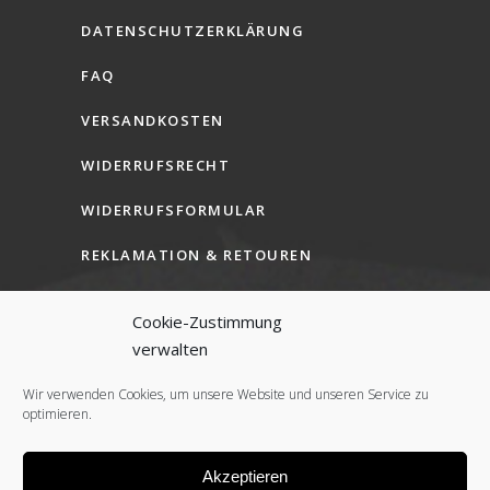
DATENSCHUTZERKLÄRUNG
FAQ
VERSANDKOSTEN
WIDERRUFSRECHT
WIDERRUFSFORMULAR
REKLAMATION & RETOUREN
AGB (B2C)
Cookie-Zustimmung
AGB (B2B)
verwalten
COOKIE-RICHTLINIE (EU)
Wir verwenden Cookies, um unsere Website und unseren Service zu
optimieren.
Akzeptieren