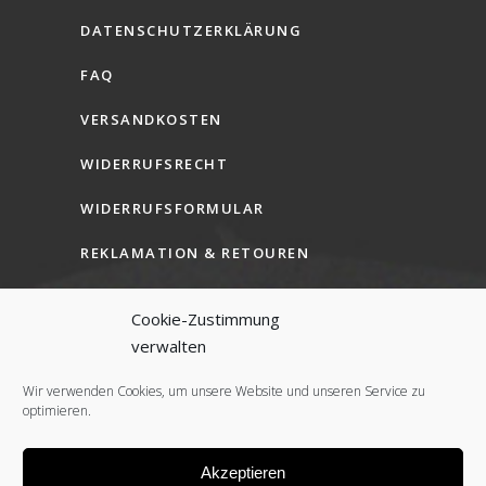
DATENSCHUTZERKLÄRUNG
FAQ
VERSANDKOSTEN
WIDERRUFSRECHT
WIDERRUFSFORMULAR
REKLAMATION & RETOUREN
AGB (B2C)
Cookie-Zustimmung
AGB (B2B)
verwalten
COOKIE-RICHTLINIE (EU)
Wir verwenden Cookies, um unsere Website und unseren Service zu
optimieren.
Akzeptieren