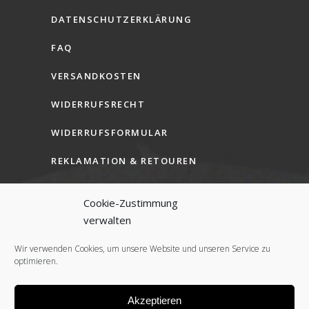
DATENSCHUTZERKLÄRUNG
FAQ
VERSANDKOSTEN
WIDERRUFSRECHT
WIDERRUFSFORMULAR
REKLAMATION & RETOUREN
AGB (B2C)
Cookie-Zustimmung
AGB (B2B)
verwalten
COOKIE-RICHTLINIE (EU)
Wir verwenden Cookies, um unsere Website und unseren Service zu
optimieren.
Akzeptieren