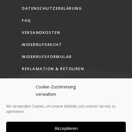
DATENSCHUTZERKLÄRUNG
FAQ
VERSANDKOSTEN
WIDERRUFSRECHT
WIDERRUFSFORMULAR
REKLAMATION & RETOUREN
AGB (B2C)
Cookie-Zustimmung
AGB (B2B)
verwalten
COOKIE-RICHTLINIE (EU)
Wir verwenden Cookies, um unsere Website und unseren Service zu
optimieren.
Akzeptieren