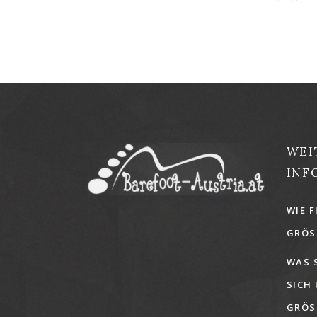
WEI
INF
WIE F
GRÖSS
WAS 
SICH
GRÖSS