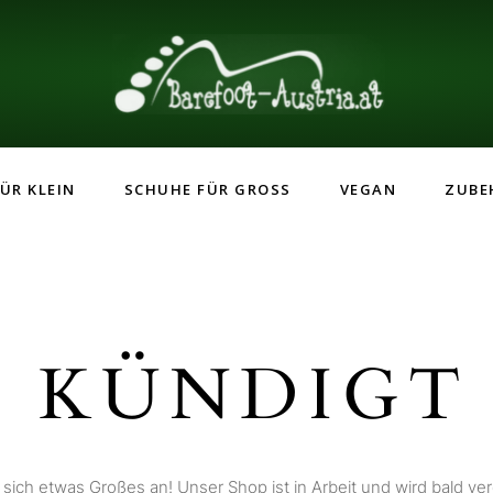
ÜR KLEIN
SCHUHE FÜR GROSS
VEGAN
ZUBE
 KÜNDIGT 
 sich etwas Großes an! Unser Shop ist in Arbeit und wird bald verö