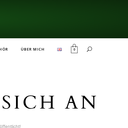
HÖR
ÜBER MICH
0
SICH AN
ffentlicht!