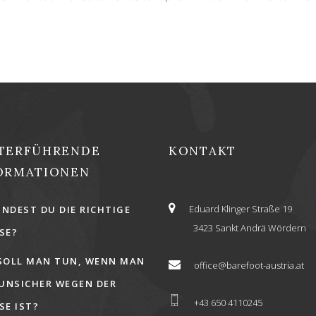
TERFÜHRENDE
KONTAKT
ORMATIONEN
Eduard Klinger Straße 19
INDEST DU DIE RICHTIGE
3423 Sankt Andrä Wördern
E?
SOLL MAN TUN, WENN MAN
office@barefoot-austria.at
 UNSICHER WEGEN DER
+43 650 4110245
E IST?