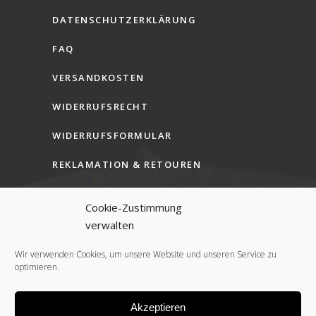
DATENSCHUTZERKLÄRUNG
FAQ
VERSANDKOSTEN
WIDERRUFSRECHT
WIDERRUFSFORMULAR
REKLAMATION & RETOUREN
AGB (B2C)
Cookie-Zustimmung
AGB (B2B)
verwalten
COOKIE-RICHTLINIE (EU)
Wir verwenden Cookies, um unsere Website und unseren Service zu
optimieren.
Akzeptieren