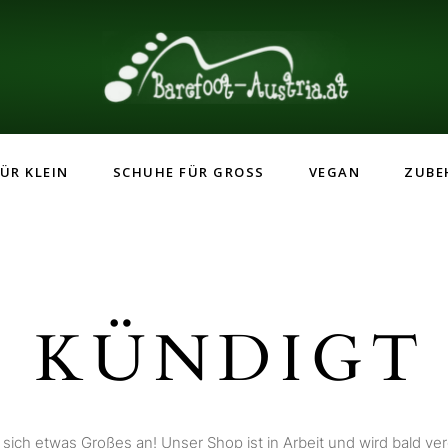
ÜR KLEIN
SCHUHE FÜR GROSS
VEGAN
ZUBE
 KÜNDIGT 
 sich etwas Großes an! Unser Shop ist in Arbeit und wird bald verö