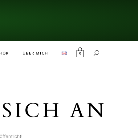
HÖR
ÜBER MICH
0
SICH AN
ffentlicht!