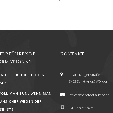
TERFÜHRENDE
KONTAKT
ORMATIONEN
Eduard Klinger Straße 19
INDEST DU DIE RICHTIGE
3423 Sankt Andrä Wördern
E?
SOLL MAN TUN, WENN MAN
office@barefoot-austria.at
 UNSICHER WEGEN DER
+43 650 4110245
E IST?