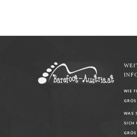
WEI
INF
WIE F
GRÖSS
WAS 
SICH
GRÖSS