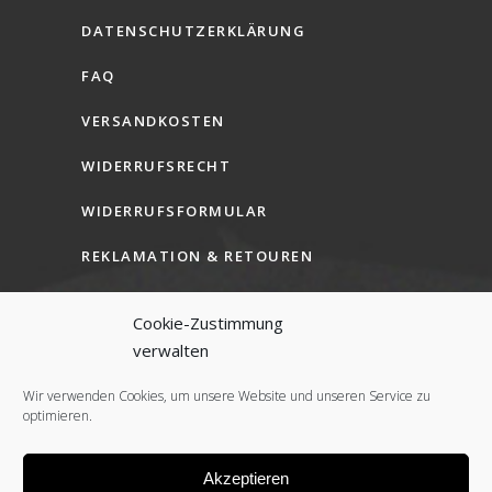
DATENSCHUTZERKLÄRUNG
FAQ
VERSANDKOSTEN
WIDERRUFSRECHT
WIDERRUFSFORMULAR
REKLAMATION & RETOUREN
AGB (B2C)
Cookie-Zustimmung
AGB (B2B)
verwalten
COOKIE-RICHTLINIE (EU)
Wir verwenden Cookies, um unsere Website und unseren Service zu
optimieren.
Akzeptieren