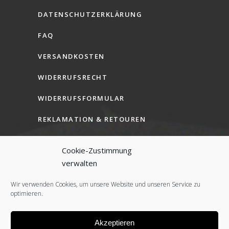
DATENSCHUTZERKLÄRUNG
FAQ
VERSANDKOSTEN
WIDERRUFSRECHT
WIDERRUFSFORMULAR
REKLAMATION & RETOUREN
AGB (B2C)
Cookie-Zustimmung
AGB (B2B)
verwalten
COOKIE-RICHTLINIE (EU)
Wir verwenden Cookies, um unsere Website und unseren Service zu
optimieren.
Akzeptieren