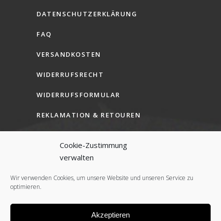
DATENSCHUTZERKLÄRUNG
FAQ
VERSANDKOSTEN
WIDERRUFSRECHT
WIDERRUFSFORMULAR
REKLAMATION & RETOUREN
AGB (B2C)
Cookie-Zustimmung
AGB (B2B)
verwalten
COOKIE-RICHTLINIE (EU)
Wir verwenden Cookies, um unsere Website und unseren Service zu
optimieren.
Akzeptieren