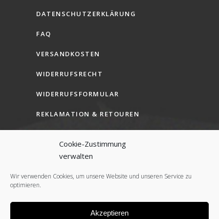
DATENSCHUTZERKLÄRUNG
FAQ
VERSANDKOSTEN
WIDERRUFSRECHT
WIDERRUFSFORMULAR
REKLAMATION & RETOUREN
AGB (B2C)
Cookie-Zustimmung
AGB (B2B)
verwalten
COOKIE-RICHTLINIE (EU)
Wir verwenden Cookies, um unsere Website und unseren Service zu
optimieren.
Akzeptieren