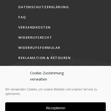
DATENSCHUTZERKLÄRUNG
FAQ
VERSANDKOSTEN
WIDERRUFSRECHT
WIDERRUFSFORMULAR
REKLAMATION & RETOUREN
AGB (B2C)
Cookie-Zustimmung
AGB (B2B)
verwalten
COOKIE-RICHTLINIE (EU)
Wir verwenden Cookies, um unsere Website und unseren Service zu
optimieren.
Akzeptieren