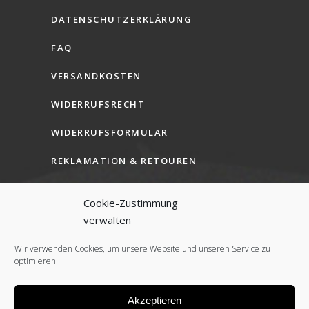
DATENSCHUTZERKLÄRUNG
FAQ
VERSANDKOSTEN
WIDERRUFSRECHT
WIDERRUFSFORMULAR
REKLAMATION & RETOUREN
AGB (B2C)
Cookie-Zustimmung
AGB (B2B)
verwalten
COOKIE-RICHTLINIE (EU)
Wir verwenden Cookies, um unsere Website und unseren Service zu
optimieren.
Akzeptieren