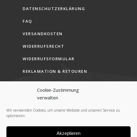
DATENSCHUTZERKLÄRUNG
FAQ
VERSANDKOSTEN
WIDERRUFSRECHT
WIDERRUFSFORMULAR
REKLAMATION & RETOUREN
AGB (B2C)
Cookie-Zustimmung
AGB (B2B)
verwalten
COOKIE-RICHTLINIE (EU)
Wir verwenden Cookies, um unsere Website und unseren Service zu
optimieren.
Akzeptieren