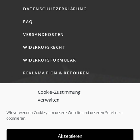
DATENSCHUTZERKLÄRUNG
FAQ
VERSANDKOSTEN
WIDERRUFSRECHT
WIDERRUFSFORMULAR
REKLAMATION & RETOUREN
AGB (B2C)
Cookie-Zustimmung
AGB (B2B)
verwalten
COOKIE-RICHTLINIE (EU)
Wir verwenden Cookies, um unsere Website und unseren Service zu
optimieren.
Akzeptieren