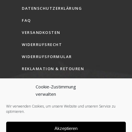
DATENSCHUTZERKLÄRUNG
FAQ
VERSANDKOSTEN
WIDERRUFSRECHT
WIDERRUFSFORMULAR
REKLAMATION & RETOUREN
AGB (B2C)
Cookie-Zustimmung
AGB (B2B)
verwalten
COOKIE-RICHTLINIE (EU)
Wir verwenden Cookies, um unsere Website und unseren Service zu
optimieren.
Akzeptieren