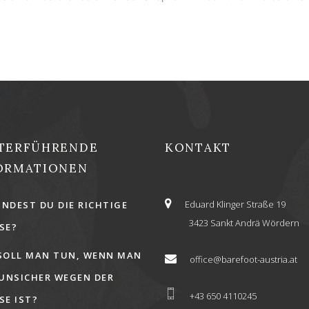
TERFÜHRENDE
KONTAKT
ORMATIONEN
Eduard Klinger Straße 19
INDEST DU DIE RICHTIGE
3423 Sankt Andrä Wördern
E?
SOLL MAN TUN, WENN MAN
office@barefoot-austria.at
 UNSICHER WEGEN DER
+43 650 4110245
E IST?