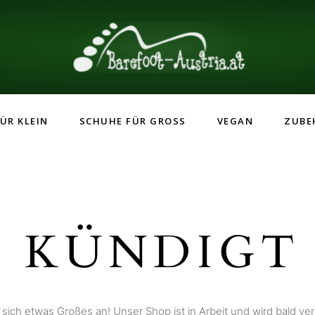
ÜR KLEIN
SCHUHE FÜR GROSS
VEGAN
ZUBE
 KÜNDIGT 
 sich etwas Großes an! Unser Shop ist in Arbeit und wird bald verö