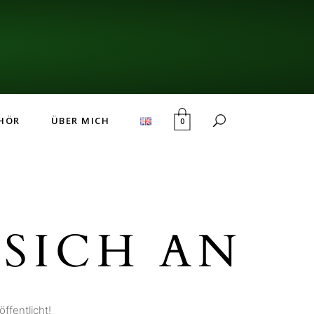
HÖR
ÜBER MICH
0
SICH AN
ffentlicht!