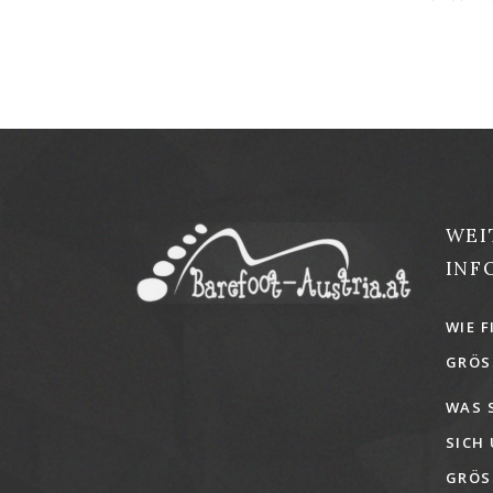
WEI
INF
WIE F
GRÖSS
WAS 
SICH
GRÖSS