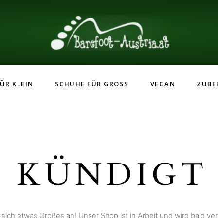
ÜR KLEIN
SCHUHE FÜR GROSS
VEGAN
ZUBE
 KÜNDIGT 
 sich etwas Großes an! Unser Shop ist in Arbeit und wird bald verö