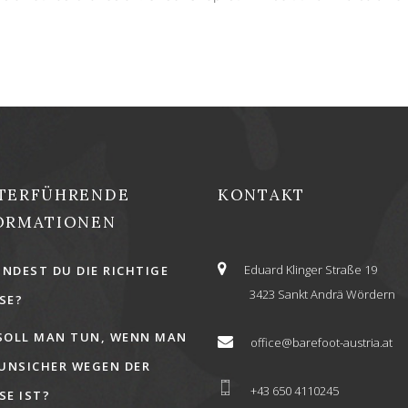
TERFÜHRENDE
KONTAKT
ORMATIONEN
Eduard Klinger Straße 19
INDEST DU DIE RICHTIGE
3423 Sankt Andrä Wördern
E?
SOLL MAN TUN, WENN MAN
office@barefoot-austria.at
 UNSICHER WEGEN DER
+43 650 4110245
E IST?