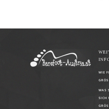
WEI
INF
WIE F
GRÖSS
WAS 
SICH
GRÖSS