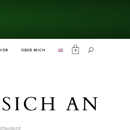
HÖR
ÜBER MICH
0
SICH AN
ffentlicht!