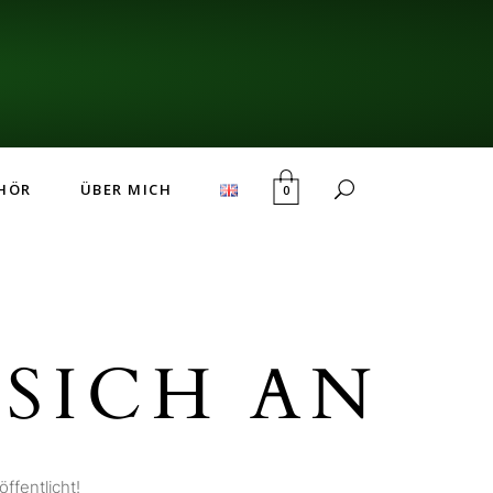
HÖR
ÜBER MICH
0
SICH AN
ffentlicht!