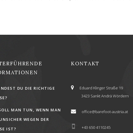
TERFÜHRENDE
KONTAKT
ORMATIONEN
Eduard Klinger Straße 19
INDEST DU DIE RICHTIGE
3423 Sankt Andrä Wördern
E?
SOLL MAN TUN, WENN MAN
office@barefoot-austria.at
 UNSICHER WEGEN DER
+43 650 4110245
E IST?