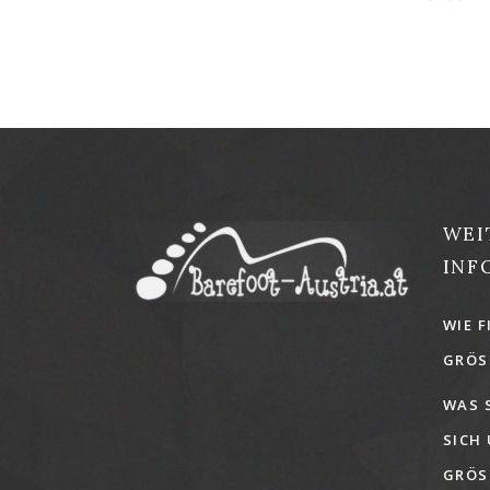
WEI
INF
WIE F
GRÖSS
WAS 
SICH
GRÖSS