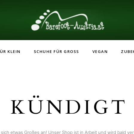
ÜR KLEIN
SCHUHE FÜR GROSS
VEGAN
ZUBE
 KÜNDIGT 
 sich etwas Großes an! Unser Shop ist in Arbeit und wird bald verö