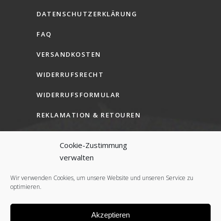
DATENSCHUTZERKLÄRUNG
FAQ
VERSANDKOSTEN
WIDERRUFSRECHT
WIDERRUFSFORMULAR
REKLAMATION & RETOUREN
AGB (B2C)
Cookie-Zustimmung
AGB (B2B)
verwalten
COOKIE-RICHTLINIE (EU)
Wir verwenden Cookies, um unsere Website und unseren Service zu
optimieren.
Akzeptieren