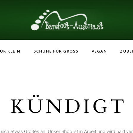
ÜR KLEIN
SCHUHE FÜR GROSS
VEGAN
ZUBE
 KÜNDIGT 
 sich etwas Großes an! Unser Shop ist in Arbeit und wird bald verö