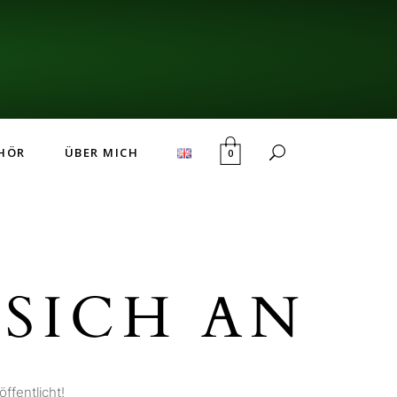
HÖR
ÜBER MICH
0
SICH AN
ffentlicht!