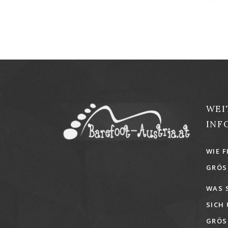
WEI
INF
WIE F
GRÖSS
WAS 
SICH
GRÖSS