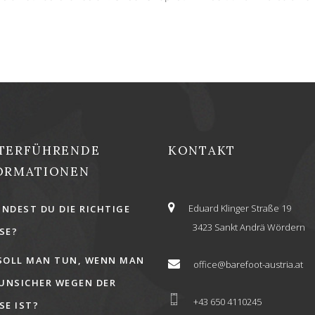
TERFÜHRENDE
KONTAKT
ORMATIONEN
Eduard Klinger Straße 19
INDEST DU DIE RICHTIGE
3423 Sankt Andrä Wördern
E?
SOLL MAN TUN, WENN MAN
office@barefoot-austria.at
 UNSICHER WEGEN DER
+43 650 4110245
E IST?