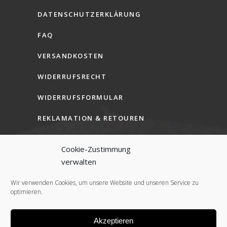
DATENSCHUTZERKLÄRUNG
FAQ
VERSANDKOSTEN
WIDERRUFSRECHT
WIDERRUFSFORMULAR
REKLAMATION & RETOUREN
AGB (B2C)
Cookie-Zustimmung
AGB (B2B)
verwalten
COOKIE-RICHTLINIE (EU)
Wir verwenden Cookies, um unsere Website und unseren Service zu
optimieren.
Akzeptieren