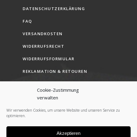
DATENSCHUTZERKLÄRUNG
FAQ
VERSANDKOSTEN
WIDERRUFSRECHT
WIDERRUFSFORMULAR
REKLAMATION & RETOUREN
AGB (B2C)
Cookie-Zustimmung
AGB (B2B)
verwalten
COOKIE-RICHTLINIE (EU)
Wir verwenden Cookies, um unsere Website und unseren Service zu
optimieren.
Akzeptieren