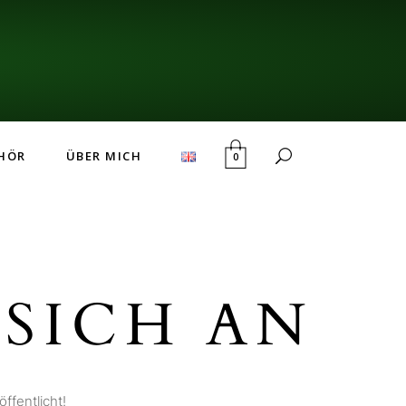
HÖR
ÜBER MICH
0
SICH AN
ffentlicht!