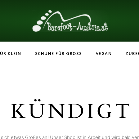
ÜR KLEIN
SCHUHE FÜR GROSS
VEGAN
ZUBE
 KÜNDIGT 
 sich etwas Großes an! Unser Shop ist in Arbeit und wird bald verö