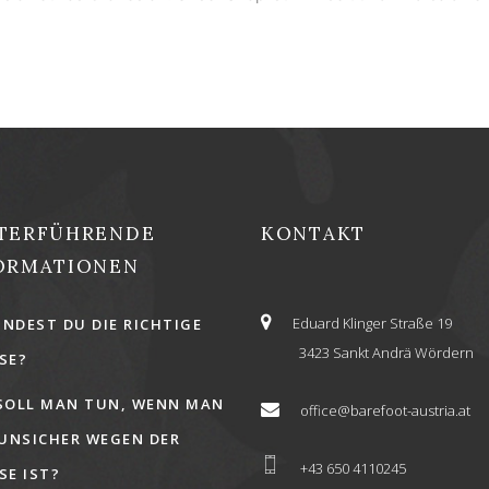
TERFÜHRENDE
KONTAKT
ORMATIONEN
Eduard Klinger Straße 19
INDEST DU DIE RICHTIGE
3423 Sankt Andrä Wördern
E?
SOLL MAN TUN, WENN MAN
office@barefoot-austria.at
 UNSICHER WEGEN DER
+43 650 4110245
E IST?