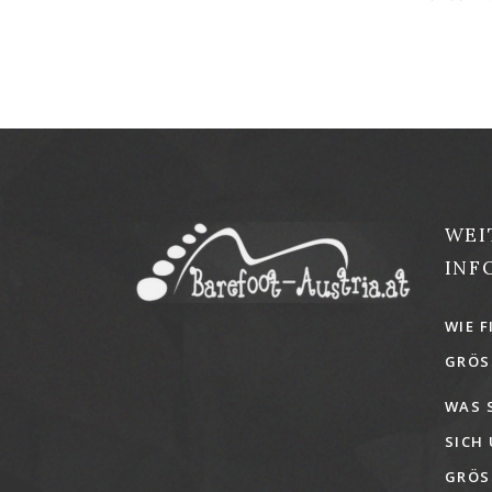
WEI
INF
WIE F
GRÖSS
WAS 
SICH
GRÖSS