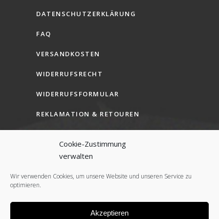
DATENSCHUTZERKLÄRUNG
FAQ
VERSANDKOSTEN
WIDERRUFSRECHT
WIDERRUFSFORMULAR
REKLAMATION & RETOUREN
AGB (B2C)
Cookie-Zustimmung
AGB (B2B)
verwalten
COOKIE-RICHTLINIE (EU)
Wir verwenden Cookies, um unsere Website und unseren Service zu
optimieren.
Akzeptieren