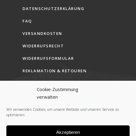
DATENSCHUTZERKLÄRUNG
FAQ
VERSANDKOSTEN
WIDERRUFSRECHT
WIDERRUFSFORMULAR
REKLAMATION & RETOUREN
AGB (B2C)
Cookie-Zustimmung
AGB (B2B)
verwalten
COOKIE-RICHTLINIE (EU)
Wir verwenden Cookies, um unsere Website und unseren Service zu
optimieren.
Akzeptieren