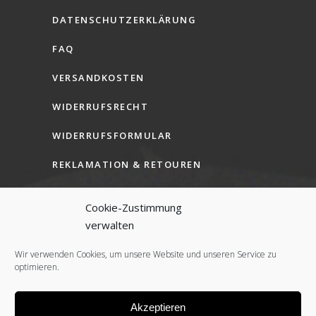
DATENSCHUTZERKLÄRUNG
FAQ
VERSANDKOSTEN
WIDERRUFSRECHT
WIDERRUFSFORMULAR
REKLAMATION & RETOUREN
AGB (B2C)
Cookie-Zustimmung
AGB (B2B)
verwalten
COOKIE-RICHTLINIE (EU)
Wir verwenden Cookies, um unsere Website und unseren Service zu
optimieren.
Akzeptieren