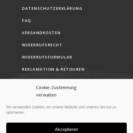
DATENSCHUTZERKLÄRUNG
FAQ
VERSANDKOSTEN
WIDERRUFSRECHT
WIDERRUFSFORMULAR
REKLAMATION & RETOUREN
AGB (B2C)
Cookie-Zustimmung
AGB (B2B)
verwalten
COOKIE-RICHTLINIE (EU)
Wir verwenden Cookies, um unsere Website und unseren Service zu
optimieren.
Akzeptieren