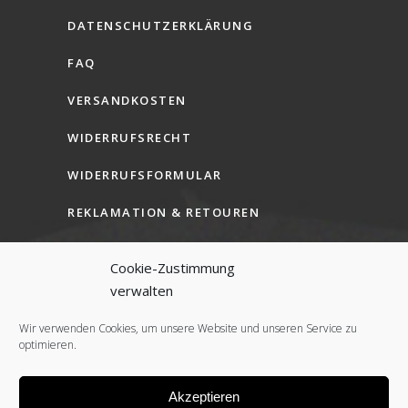
DATENSCHUTZERKLÄRUNG
FAQ
VERSANDKOSTEN
WIDERRUFSRECHT
WIDERRUFSFORMULAR
REKLAMATION & RETOUREN
AGB (B2C)
Cookie-Zustimmung
AGB (B2B)
verwalten
COOKIE-RICHTLINIE (EU)
Wir verwenden Cookies, um unsere Website und unseren Service zu
optimieren.
Akzeptieren