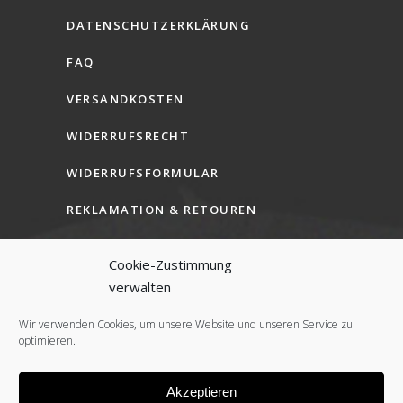
DATENSCHUTZERKLÄRUNG
FAQ
VERSANDKOSTEN
WIDERRUFSRECHT
WIDERRUFSFORMULAR
REKLAMATION & RETOUREN
AGB (B2C)
Cookie-Zustimmung
AGB (B2B)
verwalten
COOKIE-RICHTLINIE (EU)
Wir verwenden Cookies, um unsere Website und unseren Service zu
optimieren.
Akzeptieren