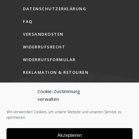
DATENSCHUTZERKLÄRUNG
FAQ
VERSANDKOSTEN
WIDERRUFSRECHT
WIDERRUFSFORMULAR
REKLAMATION & RETOUREN
AGB (B2C)
Cookie-Zustimmung
AGB (B2B)
verwalten
COOKIE-RICHTLINIE (EU)
Wir verwenden Cookies, um unsere Website und unseren Service zu
optimieren.
Akzeptieren