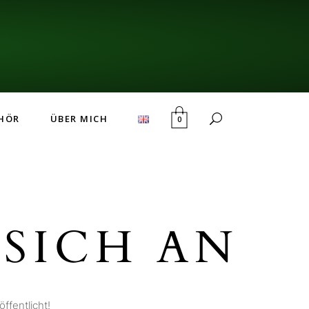
HÖR
ÜBER MICH
0
SICH AN
ffentlicht!