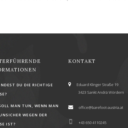
TERFÜHRENDE
KONTAKT
ORMATIONEN
Eduard Klinger Straße 19
INDEST DU DIE RICHTIGE
3423 Sankt Andrä Wördern
E?
SOLL MAN TUN, WENN MAN
office@barefoot-austria.at
 UNSICHER WEGEN DER
+43 650 4110245
E IST?