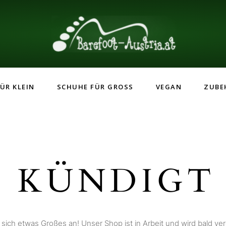
ÜR KLEIN
SCHUHE FÜR GROSS
VEGAN
ZUBE
 KÜNDIGT 
 sich etwas Großes an! Unser Shop ist in Arbeit und wird bald verö