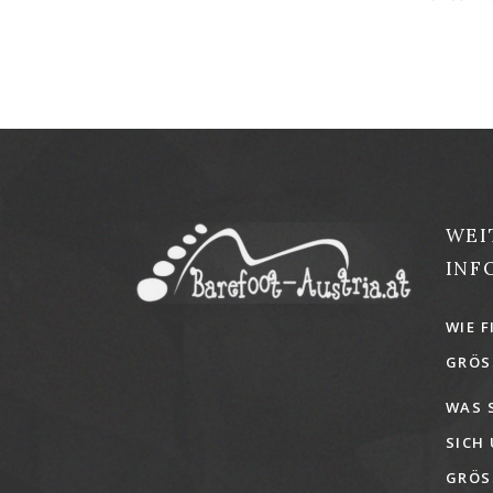
WEI
INF
WIE F
GRÖSS
WAS 
SICH
GRÖSS