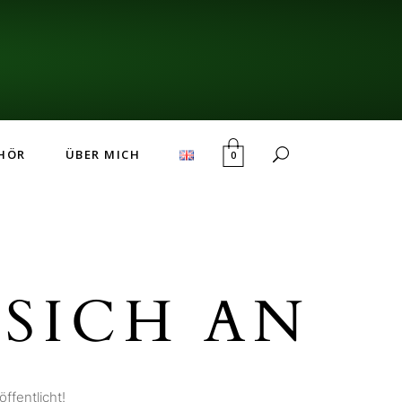
HÖR
ÜBER MICH
0
SICH AN
ffentlicht!