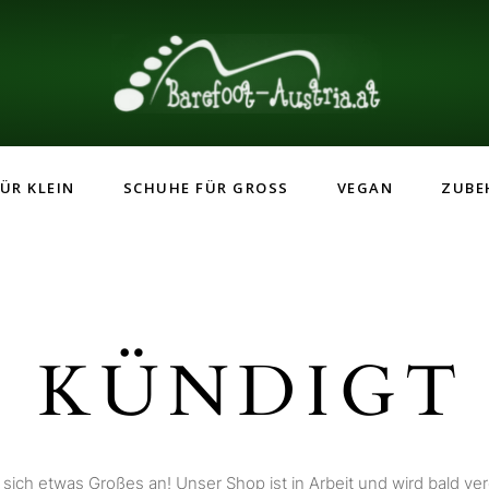
ÜR KLEIN
SCHUHE FÜR GROSS
VEGAN
ZUBE
 KÜNDIGT 
 sich etwas Großes an! Unser Shop ist in Arbeit und wird bald verö