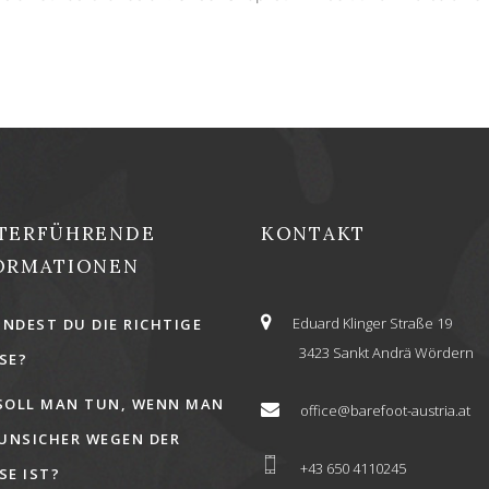
TERFÜHRENDE
KONTAKT
ORMATIONEN
Eduard Klinger Straße 19
INDEST DU DIE RICHTIGE
3423 Sankt Andrä Wördern
E?
SOLL MAN TUN, WENN MAN
office@barefoot-austria.at
 UNSICHER WEGEN DER
+43 650 4110245
E IST?