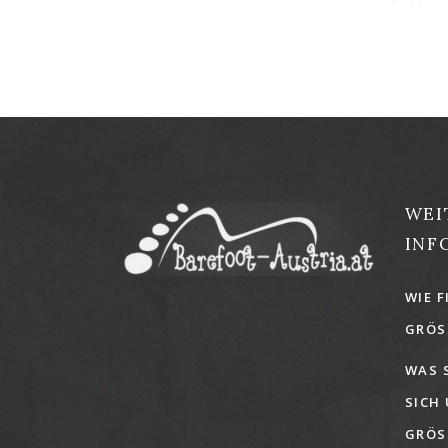
WEI
INF
WIE F
GRÖSS
WAS 
SICH
GRÖSS