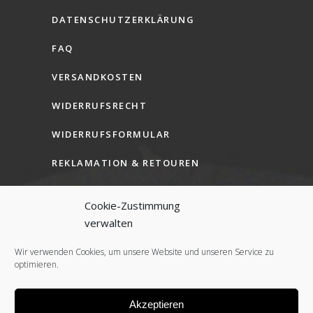
DATENSCHUTZERKLÄRUNG
FAQ
VERSANDKOSTEN
WIDERRUFSRECHT
WIDERRUFSFORMULAR
REKLAMATION & RETOUREN
AGB (B2C)
Cookie-Zustimmung
AGB (B2B)
verwalten
COOKIE-RICHTLINIE (EU)
Wir verwenden Cookies, um unsere Website und unseren Service zu
optimieren.
Akzeptieren