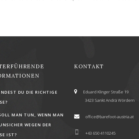
TERFÜHRENDE
KONTAKT
ORMATIONEN
Eduard Klinger Straße 19
INDEST DU DIE RICHTIGE
3423 Sankt Andrä Wördern
E?
SOLL MAN TUN, WENN MAN
office@barefoot-austria.at
 UNSICHER WEGEN DER
+43 650 4110245
E IST?