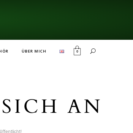
HÖR
ÜBER MICH
0
SICH AN
ffentlicht!