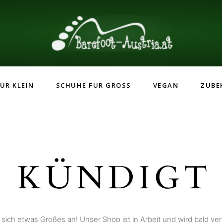
ÜR KLEIN
SCHUHE FÜR GROSS
VEGAN
ZUBE
 KÜNDIGT 
 sich etwas Großes an! Unser Shop ist in Arbeit und wird bald verö