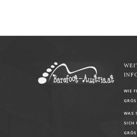
WEI
INF
WIE F
GRÖSS
WAS 
SICH
GRÖSS