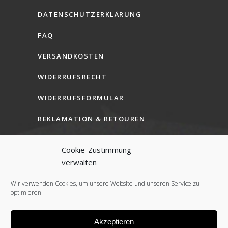
DATENSCHUTZERKLÄRUNG
FAQ
VERSANDKOSTEN
WIDERRUFSRECHT
WIDERRUFSFORMULAR
REKLAMATION & RETOUREN
AGB (B2C)
Cookie-Zustimmung
AGB (B2B)
verwalten
COOKIE-RICHTLINIE (EU)
Wir verwenden Cookies, um unsere Website und unseren Service zu
optimieren.
Akzeptieren