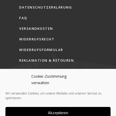
DATENSCHUTZERKLÄRUNG
FAQ
VERSANDKOSTEN
WIDERRUFSRECHT
WIDERRUFSFORMULAR
REKLAMATION & RETOUREN
AGB (B2C)
Cookie-Zustimmung
AGB (B2B)
verwalten
COOKIE-RICHTLINIE (EU)
Wir verwenden Cookies, um unsere Website und unseren Service zu
optimieren.
Akzeptieren