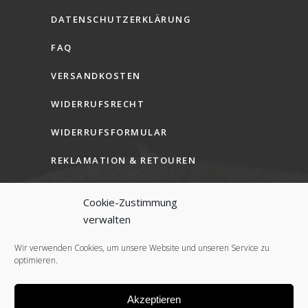
DATENSCHUTZERKLÄRUNG
FAQ
VERSANDKOSTEN
WIDERRUFSRECHT
WIDERRUFSFORMULAR
REKLAMATION & RETOUREN
AGB (B2C)
Cookie-Zustimmung
AGB (B2B)
verwalten
COOKIE-RICHTLINIE (EU)
Wir verwenden Cookies, um unsere Website und unseren Service zu
optimieren.
Akzeptieren